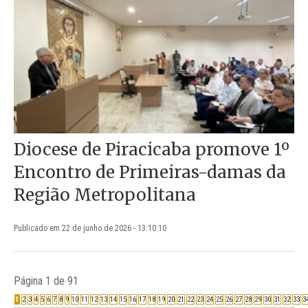
Diocese de Piracicaba promove 1º
Encontro de Primeiras-damas da
Região Metropolitana
Publicado em 22 de junho de 2026 - 13:10:10
Página 1 de 91
1
2
3
4
5
6
7
8
9
10
11
12
13
14
15
16
17
18
19
20
21
22
23
24
25
26
27
28
29
30
31
32
33
3