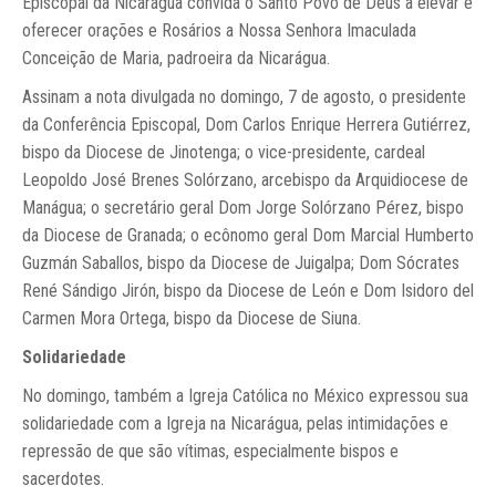
Episcopal da Nicarágua convida o Santo Povo de Deus a elevar e
oferecer orações e Rosários a Nossa Senhora Imaculada
Conceição de Maria, padroeira da Nicarágua.
Assinam a nota divulgada no domingo, 7 de agosto, o presidente
da Conferência Episcopal, Dom Carlos Enrique Herrera Gutiérrez,
bispo da Diocese de Jinotenga; o vice-presidente, cardeal
Leopoldo José Brenes Solórzano, arcebispo da Arquidiocese de
Manágua; o secretário geral Dom Jorge Solórzano Pérez, bispo
da Diocese de Granada; o ecônomo geral Dom Marcial Humberto
Guzmán Saballos, bispo da Diocese de Juigalpa; Dom Sócrates
René Sándigo Jirón, bispo da Diocese de León e Dom Isidoro del
Carmen Mora Ortega, bispo da Diocese de Siuna.
Solidariedade
No domingo, também a Igreja Católica no México expressou sua
solidariedade com a Igreja na Nicarágua, pelas intimidações e
repressão de que são vítimas, especialmente bispos e
sacerdotes.