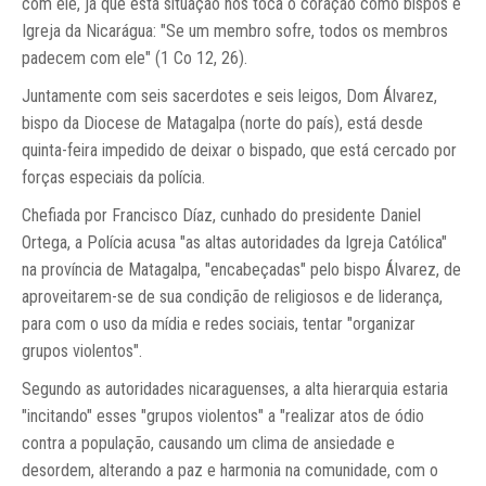
com ele, já que esta situação nos toca o coração como bispos e
Igreja da Nicarágua: "Se um membro sofre, todos os membros
padecem com ele" (1 Co 12, 26).
Juntamente com seis sacerdotes e seis leigos, Dom Álvarez,
bispo da Diocese de Matagalpa (norte do país), está desde
quinta-feira impedido de deixar o bispado, que está cercado por
forças especiais da polícia.
Chefiada por Francisco Díaz, cunhado do presidente Daniel
Ortega, a Polícia acusa "as altas autoridades da Igreja Católica"
na província de Matagalpa, "encabeçadas" pelo bispo Álvarez, de
aproveitarem-se de sua condição de religiosos e de liderança,
para com o uso da mídia e redes sociais, tentar "organizar
grupos violentos".
Segundo as autoridades nicaraguenses, a alta hierarquia estaria
"incitando" esses "grupos violentos" a "realizar atos de ódio
contra a população, causando um clima de ansiedade e
desordem, alterando a paz e harmonia na comunidade, com o