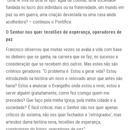
“Uma fé viva ou uma fé tipo ‘água de colônia’, uma sociedade
fundada no lucro dos indivíduos ou na fraternidade, um mundo em
paz ou em guerra, uma criação devastada ou uma casa ainda
acolhedora? – continuou o Pontífice.
O Senhor nos quer tecelões de esperança, operadores de
paz
Francisco observou que muitas vezes se avalia a vida com base
no dinheiro que se ganha, na carreira que se faz, no sucesso e
consideração que se recebem dos outros. Mas estes não são
critérios geradores. “O problema é: Estou a gerar vida? Estou
introduzindo na história um novo e renovado amor que antes não
havia? Estou a anunciar o Evangelho onde estou a viver, estou a
servir alguém gratuitamente, como fez comigo quem me
precedeu? Que faço pela minha Igreja, pela minha cidade e a
sociedade? É fácil criticar, mas o Senhor não nos quer apenas
críticos do sistema, não nos quer fechados e ‘retrógrados’, mas
artesãos duma história nova, tecelões de esperança,
construtores do futuro, operadores de paz.”