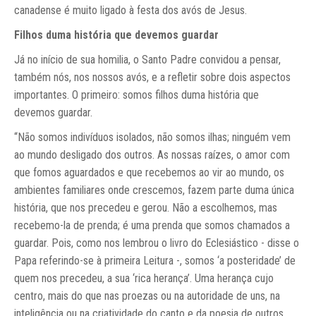
canadense é muito ligado à festa dos avós de Jesus.
Filhos duma história que devemos guardar
Já no início de sua homilia, o Santo Padre convidou a pensar,
também nós, nos nossos avós, e a refletir sobre dois aspectos
importantes. O primeiro: somos filhos duma história que
devemos guardar.
“Não somos indivíduos isolados, não somos ilhas; ninguém vem
ao mundo desligado dos outros. As nossas raízes, o amor com
que fomos aguardados e que recebemos ao vir ao mundo, os
ambientes familiares onde crescemos, fazem parte duma única
história, que nos precedeu e gerou. Não a escolhemos, mas
recebemo-la de prenda; é uma prenda que somos chamados a
guardar. Pois, como nos lembrou o livro do Eclesiástico - disse o
Papa referindo-se à primeira Leitura -, somos ‘a posteridade’ de
quem nos precedeu, a sua ‘rica herança’. Uma herança cujo
centro, mais do que nas proezas ou na autoridade de uns, na
inteligência ou na criatividade do canto e da poesia de outros,