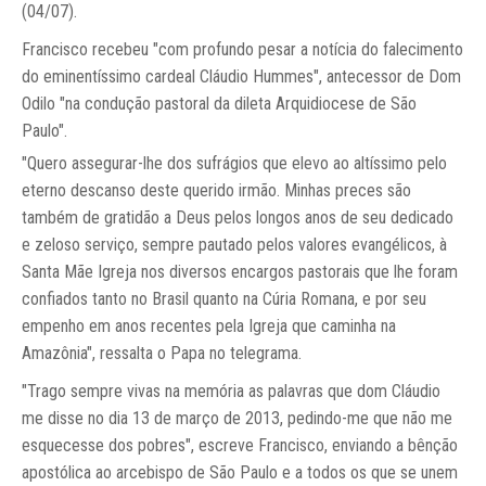
(04/07).
Francisco recebeu "com profundo pesar a notícia do falecimento
do eminentíssimo cardeal Cláudio Hummes", antecessor de Dom
Odilo "na condução pastoral da dileta Arquidiocese de São
Paulo".
"Quero assegurar-lhe dos sufrágios que elevo ao altíssimo pelo
eterno descanso deste querido irmão. Minhas preces são
também de gratidão a Deus pelos longos anos de seu dedicado
e zeloso serviço, sempre pautado pelos valores evangélicos, à
Santa Mãe Igreja nos diversos encargos pastorais que lhe foram
confiados tanto no Brasil quanto na Cúria Romana, e por seu
empenho em anos recentes pela Igreja que caminha na
Amazônia", ressalta o Papa no telegrama.
"Trago sempre vivas na memória as palavras que dom Cláudio
me disse no dia 13 de março de 2013, pedindo-me que não me
esquecesse dos pobres", escreve Francisco, enviando a bênção
apostólica ao arcebispo de São Paulo e a todos os que se unem