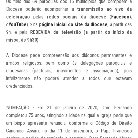
Os fiéis das 69 paróquias dos 15 municípios que compõem a
Diocese poderão acompanhar a
transmissão ao vivo da
celebração
pelas
redes sociais da diocese
(
Facebook
e
YouTube
) e na
página inicial do site da diocese
, a partir das
9h; e pela
REDEVIDA de televisão (a partir do início da
missa, às 9h30)
.
A Diocese pede compreensão aos diáconos permanentes e
irmãos religiosos, bem como às delegações paroquiais e
diocesanas (pastorais, movimentos e associações), pois
infelizmente não poderá atender a todos que estavam
credenciados.
NOMEAÇÃO - Em 21 de janeiro de 2020, Dom Fernando
completou 75 anos, atingindo a idade na qual a Igreja pede que
um bispo apresente renúncia, conforme o Código de Direito
Canônico. Assim, no dia 11 de novembro, o Papa Francisco