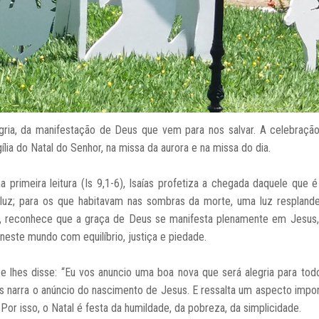
egria, da manifestação de Deus que vem para nos salvar. A celebração 
ília do Natal do Senhor, na missa da aurora e na missa do dia.
na primeira leitura (Is 9,1-6), Isaías profetiza a chegada daquele que é
luz; para os que habitavam nas sombras da morte, uma luz respland
to, reconhece que a graça de Deus se manifesta plenamente em Jesus,
neste mundo com equilíbrio, justiça e piedade.
e lhes disse: “Eu vos anuncio uma boa nova que será alegria para tod
s narra o anúncio do nascimento de Jesus. E ressalta um aspecto impor
or isso, o Natal é festa da humildade, da pobreza, da simplicidade.