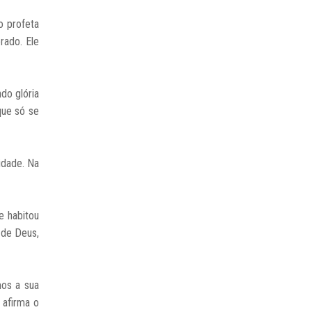
o profeta
rado. Ele
do glória
que só se
idade. Na
e habitou
o de Deus,
mos a sua
 afirma o