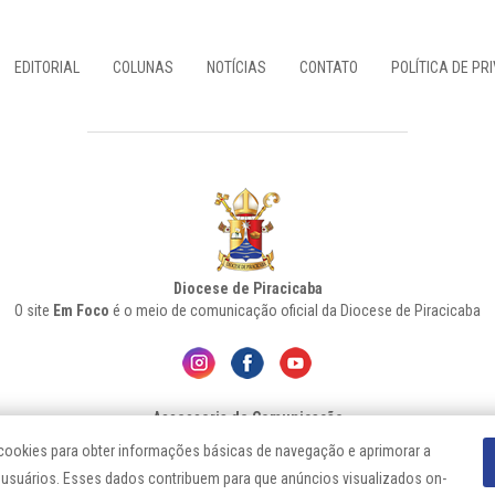
EDITORIAL
COLUNAS
NOTÍCIAS
CONTATO
POLÍTICA DE PR
Diocese de Piracicaba
O site
Em Foco
é o meio de comunicação oficial da Diocese de Piracicaba
Assessoria de Comunicação
Segunda a Sexta das 8h30 às 11h30 e das 13h30 às 17h30
za cookies para obter informações básicas de navegação e aprimorar a
 usuários. Esses dados contribuem para que anúncios visualizados on-
Diocese de Piracicaba