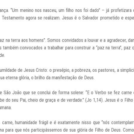
ança. “Um menino nos nasceu, um filho nos foi dado” – já profetizara 
o Testamento agora se realizam. Jesus é o Salvador prometido e espe
paz na terra aos homens”. Somos convidados a louvar e a agradecer, dan
s também convocados a trabalhar para construir a “paz na terra”, paz 
de.
humildade de Jesus Cristo: o presépio, a pobreza, os pastores, a simplic
sua eterna glória, o brilho da manifestação de Deus.
e São João que se conclui de forma solene: “E o Verbo se fez carne 
cebe do seu Pai, cheio de graça e de verdade.” (Jo 1,14). Jesus é o Filh
umana.
ou carne, humanidade frágil e é exatamente nisso que “nós contempla
na para que nós participássemos de sua glória de Filho de Deus. Como