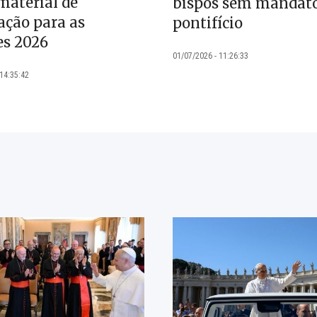
material de
bispos sem mandat
ação para as
pontifício
es 2026
01/07/2026 - 11:26:33
 14:35:42