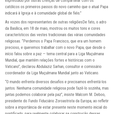
expressado por outras crenças de compartilhar com os
católicos os primeiros passos do novo caminho que o atual Papa
indicará à Igreja e à comunidade global de fiéis.”
As vozes dos representantes de outras religiõesDe fato, o adro
da Basílica, em 18 de maio, mostrou os muitos tons e cores
característicos das vestes tradicionais das várias comunidades
religiosas. “Perdemos o Papa Francisco, que era um homem
precioso, e queremos trabalhar com o novo Papa, que desde o
início falou sobre a paz — tema central para a Liga Muçulmana
Mundial, que mantém relações fortes e históricas com o
Vaticano”, declarou Abdulaziz Sarhan, consultor e comissário
coordenador da Liga Muçulmana Mundial junto ao Vaticano.
“O mundo enfrenta diversos desafios e precisamos enfrentá-los
juntos. Nenhuma comunidade religiosa pode fazê-lo sozinha, mas
juntas podemos colaborar pela paz”, insiste Malcom M. Deboo,
presidente do Fundo Fiduciário Zoroastrista da Europa, ao refletir
sobre a importância de estar presente neste momento inicial do
pontificado, para realmente colaborar na construção dessas