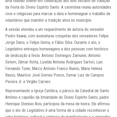
uma reunião solene em celebração aos dois séculos de tradição
da Festa do Divino Espírito Santo. A cerimônia reuniu autoridades
civis e religiosas para marcar a data e homenagear o trabalho de
voluntários que mantêm a tradição ativa no município.
A sessão atendeu a um requerimento de autoria do vereador
Pedro Kawai, com assinaturas conjuntas dos vereadores Felipe
Jorge Dario, o Felipe Gema, e Fábio Silva. Durante o ato, o
Legislativo entregou homenagens a dez pessoas com histórico
de dedicação à festa: Antonio Domingos Zamuner, Antonio
Setem, Gilmar Rotta, Lizelda Antonia Rodrigues Sartori, Luis
Fernando Tonin, Marco Antonio Franco Bueno, Maria Helena
Basso, Maurício José Gomes Ponce, Osmar Luiz de Campos
Pereira Jr. e Virgílio Carraro.
Representando a Igreja Católica, o pároco da Catedral de Santo
Antônio e capelão da Irmandade do Divino Espírito Santo, padre
Henrique Dionisio Assi, participou da mesa de honra. Ele afirmou
que o ato do Legislativo é uma forma de a cidade reconhecer o
valor histórico, cultural e religioso da manifestação e o empenho