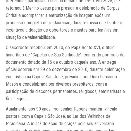
oferecida à paróquia no final da década de 1990. Em 2025, ele
retornou à Menino Jesus para presidir a celebração de Corpus
Christi e acompanhar a entronização da imagem após um
processo completo de restauração, durante missa que também
incentivou a doação de cobertores e mantas para famílias em
situação de vulnerabilidade.
O sacerdote recebeu, em 2010, do Papa Bento XVI, o título
honorífico de “Capelão de Sua Santidade”, conferido por meio de
documento datado de 16 de outubro daquele ano. A entrega
oficial ocorreu em 29 de dezembro de 2010, durante celebração
eucarística na Capela São José, presidida por Dom Fernando
Mason e concelebrada por diversos presbíteros, com a
participação de diáconos permanentes, religiosos, seminaristas e
fiéis leigos.
Atualmente, aos 90 anos, monsenhor Rubens mantém vínculo
pastoral com a Capela São José, no Lar dos Velhinhos de
Piracicaba. A missa de ação de graças pelo seu aniversário
reunirá padres, diáconos, amigos e membros da comunidade